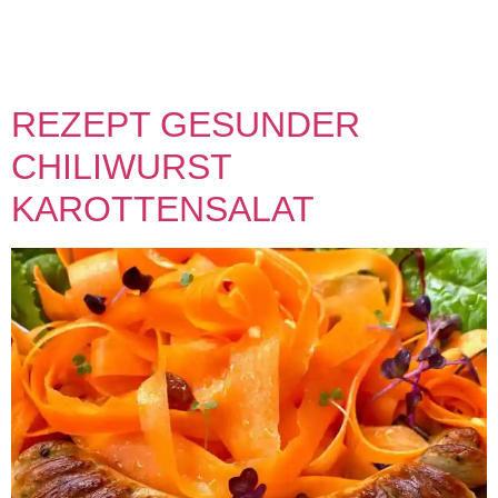
(gerne auch auskochen). Den Topf auch nochmal extra
ausspülen, um diesen zu sterilisieren. SCHRITT 2: Kochen
Milch erhitzen (nicht kochen – […]
REZEPT GESUNDER
CHILIWURST
KAROTTENSALAT