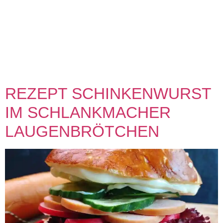
Schwierigkeit Share on facebook Facebook Share on
pinterest Pinterest Share on twitter >Twitter< Zubereitung
SCHRITT 1: Vorbereitung Am Vortag Kartoffeln mit Schale
gar kochen und in einer verschließbaren Büchse über Nacht
im Kühlschrank verstauen. SCHRITT 2: Zubereitung
Waffeleisen auf höchster Stufe vorheizen und mit […]
REZEPT SCHINKENWURST
IM SCHLANKMACHER
LAUGENBRÖTCHEN