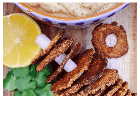
Rezept gesunde Brotchips 0 min Vorbereitung 0 min
Zubereitung Schwierigkeit Share on facebook Facebook
Share on pinterest Pinterest Share on twitter >Twitter< INFO!
Snack🎉 Dich schlank! Heute mit würzig-krossen Brotchips.
Testet die aus – die schmecken super und sind eine top
Alternative 🙌zu Chips, Flips und Brot. Durch den hohen