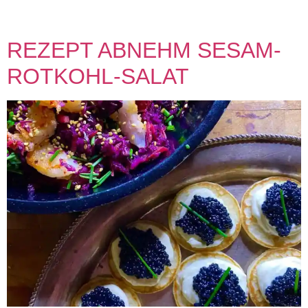
anbraten und das gehackte Gemüse zugeben. Mit1 l Fond
ablöschen und 15 Minuten köcheln lassen. SCHRITT 3 […]
REZEPT ABNEHM SESAM-
ROTKOHL-SALAT