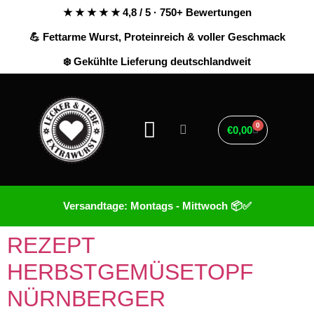
★ ★ ★ ★ ★ 4,8 / 5 · 750+ Bewertungen
💪 Fettarme Wurst, Proteinreich & voller Geschmack
❄️ Gekühlte Lieferung deutschlandweit
0
€
0,00
Versandtage: Montags - Mittwoch 📦✅
REZEPT
HERBSTGEMÜSETOPF
NÜRNBERGER