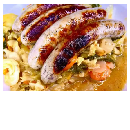
Rezept Herbstgemüse 0 min Vorbereitung 0 min
Zubereitung Schwierigkeit Hier zum Shop Zubereitung
SCHRITT 1 Zu Beginn den Wirsing, Kohlrabi, Spitzkohl,
Karotten und die Zwiebeln zusammen hacken. SCHRITT 2
Anschließend die Zwiebeln im Topf mit 3 EL Rapsöl