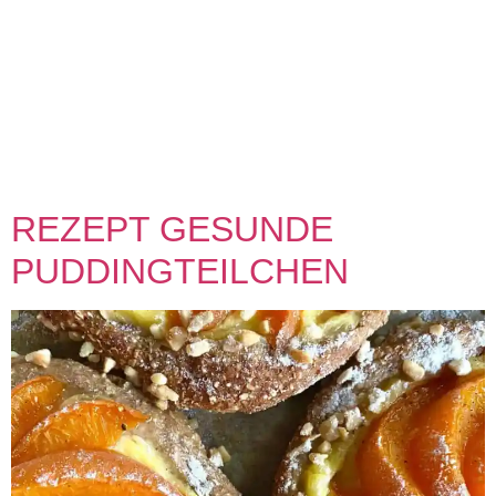
Rezept Sesam Rotkohl-Salat 0 min Vorbereitung 0 min
Zubereitung Schwierigkeit Facebook Pinterest >Twitter<
Kurz vorab! 🎊⭐️🎊Happy healthy 🎊⭐️🎊2022🎊⭐️🎊 und ein
gutes, glückliches und gesundes neues Jahr. Unser
Lecker&Liebe Team freut sich wie Bolle auf dieses Jahr, mit
neuen 🎁 köstlichen ExtraWurstProdukten. Seid gespannt –
es wird super 🤩.Und es wird bunt – denn bunt ist […]
REZEPT GESUNDE
PUDDINGTEILCHEN