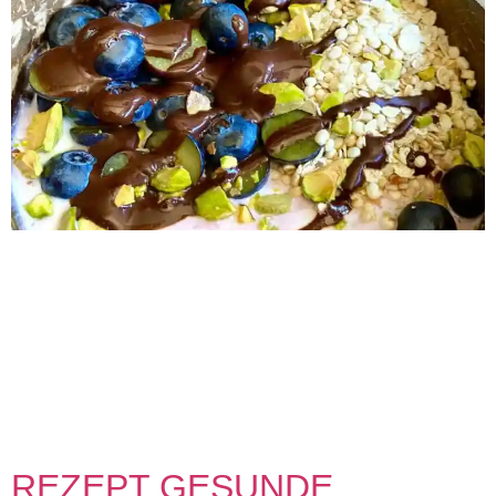
REZEPT SCHNELLE GESUNDE SCHOKOCREME 0 min
Vorbereitung 0 min Zubereitung Schwierigkeit Share on
facebook Facebook Share on pinterest Pinterest Share on
twitter >Twitter< INFO! 500g 🫐🍓Beeren🍓🫐 täglich – das
ist eine meiner Schlank&Happy-Routinen: Ob in der Bowl,
im Quark oder pur – mega lecker, keine SPs und voller
wertvoller Mineralstoffe. Noch leckerer😋 mit einer
verführerischen Schokosauce […]
REZEPT GESUNDE