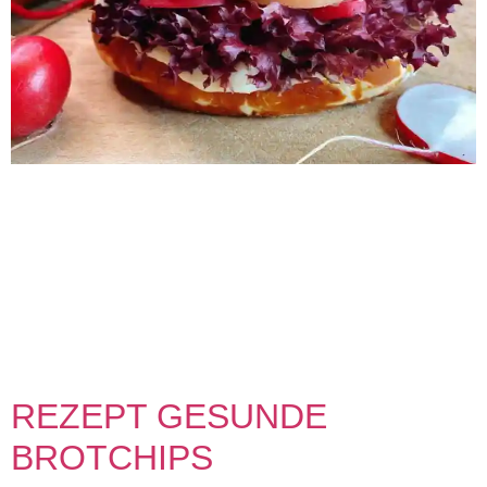
Rezept Schinkenwurst mit schlankmacher Laugenbrötchen
0 min Vorbereitung 0 min Zubereitung Schwierigkeit Share
on facebook Facebook Share on pinterest Pinterest Share
on twitter >Twitter< Zubereitung SCHRITT 1: Vorbereitung
und Teig anrühren Backofen auf 180° Umluft vorheizen. Zu
Beginn Mehl & Backpulver vermischen und Quark mit 1/2
TL Salz sehr gut miteinander verkneten, sodass ein
ebenmäßiger […]
REZEPT GESUNDE
BROTCHIPS