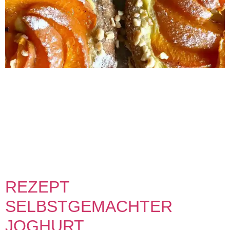
REZEPT GESUNDE PUDDINGTEILCHEN 0 min
Vorbereitung 0 min Zubereitung Schwierigkeit Share on
facebook Facebook Share on pinterest Pinterest Share on
twitter >Twitter< Zubereitung SCHRITT 1: Vorbereitung und
Teig anrühren Den Backofen auf 180° vorheizen! Anfangs
die Haferkleie mit Flohsamenschalen und1 Pack
Backpulver, 2,5 Kappen Süßstoff und mit Vanillearoma
vermischen. Gleichzeitig 500g Magerquark, 2 Eier […]
REZEPT
SELBSTGEMACHTER
JOGHURT