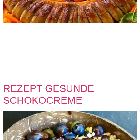
Rezept gesunder Karottensalat mit Chiliwurst 0 min
Vorbereitung 0 min Zubereitung Schwierigkeit Share on
facebook Facebook Share on pinterest Pinterest Share on
twitter >Twitter< INFO! Kurze Mittagspause 🍽 – draußen.
Dem Regen beim wärmer werden zusehen. Egal, wir lieben
es draußen zu essen: Das was jetzt kommt, ist nicht einfach
lahme Rohkost, es ist der🥕🥕🥕 beste […]
REZEPT GESUNDE
SCHOKOCREME