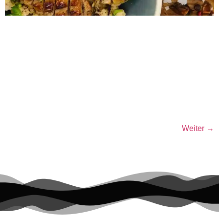
Spätzle mit Rotkohl und Wildkräuter-Bratwurst 0 min
Vorbereitung 0 min Zubereitung Schwierigkeit Share on
facebook Facebook Share on pinterest Pinterest Share on
twitter >Twitter< Zubereitung SCHRITT 1: Vorbereitung Alle
Spätzle- Zutaten in einer Rührschale zu einem homogenen
Teig verarbeiten. Er sollte eine, nicht zu flüssige Konsistenz
haben. 10 Minuten quellen lassen. Außerdem auch alle
Rotkohl-Zutaten […]
Weiter
→