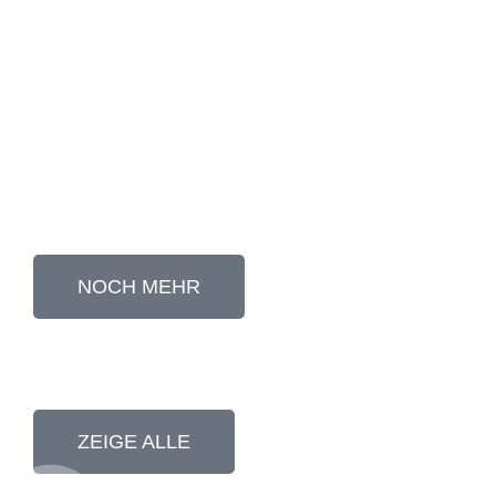
LIEBLINGSWURST
GREIFEN
BRATWURST
NOCH MEHR
HÄHNCHENWURST
ZEIGE ALLE