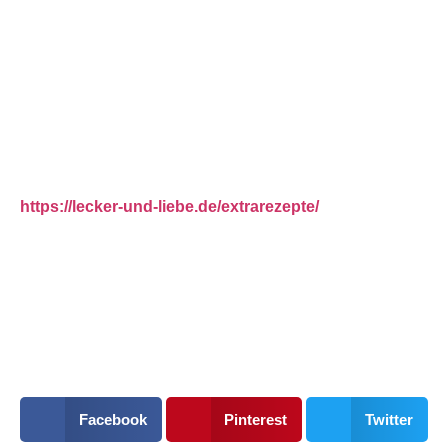
Hierzu gerne auch als schnelles Topping einfach schöne
bunte Tomaten, geröstete Pinienkerne oder mit Rucola
servieren!
MEHR EXTRAREZEPTE UNTER:
https://lecker-und-liebe.de/extrarezepte/
TEILE AUCH DIE LECKERE
WURST
Facebook
Pinterest
Twitter