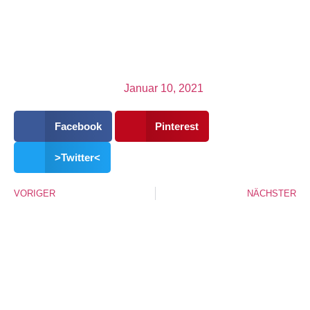
0
min
Zubereitung
Schwierigkeit
Januar 10, 2021
Facebook
Pinterest
>Twitter<
VORIGER
NÄCHSTER
INFO!
Gesünder und schlanker leben, zählen zu den Klassikern
der Neujahrsvorsätze. Was dieser Vorsatz konkret
bedeutet ist, – gib deinem Körper, was er essentiell, zur
Erhaltung des Lebens, benötigt. Dazu gehören, neben