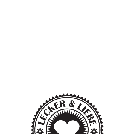
★ ★ ★ ★ ★ 4,8 / 5 · 750+
Bewertungen
💪 Fettarme Wurst,
Proteinreich & voller
Geschmack
❄️ Gekühlte Lieferung
deutschlandweit