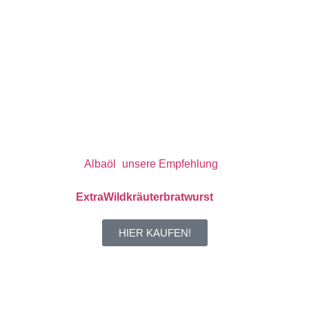
ZUTATEN
Für 2 Portion(en)
1/2
Salatgurke geschält und entkernt
2
Knoblauchzehen geschält
400g
Magerquark
1
Prise Salz
Saft
einer halben
Zitrone
1 Packung
1 TL
Rapsöl/
Albaöl
(
unsere Empfehlung
)
1
Packung
ExtraWildkräuterbratwurst
HIER KAUFEN!
TIPP!