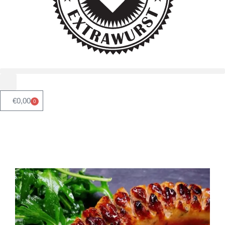
€
0,00
0
Versandtage: Montags -
Mittwoch 📦✅