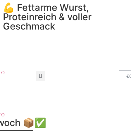
💪 Fettarme Wurst,
Proteinreich & voller
Geschmack
TO
€
TO
ttwoch 📦✅