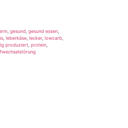
tarm
,
gesund
,
gesund essen
,
äs
,
leberkäse
,
lecker
,
lowcarb
,
ig produziert
,
protein
,
offwechselstörung