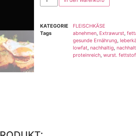
KATEGORIE
FLEISCHKÄSE
Tags
abnehmen
,
Extrawurst
,
fet
gesunde Ernährung
,
leberk
lowfat
,
nachhaltig
,
nachhalt
proteinreich
,
wurst. fettst
PRODUKT: