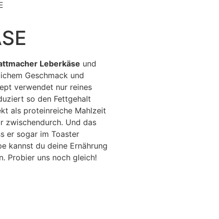
E
ÄSE
attmacher Leberkäse
und
stlichem Geschmack und
ept verwendet nur reines
uziert so den Fettgehalt
kt als proteinreiche Mahlzeit
ür zwischendurch. Und das
s er sogar im Toaster
be kannst du deine Ernährung
. Probier uns noch gleich!