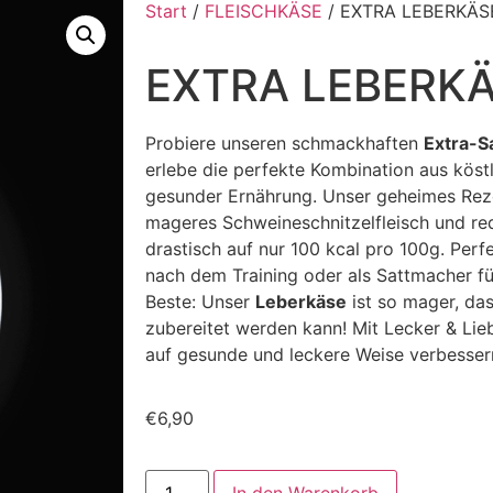
Start
/
FLEISCHKÄSE
/ EXTRA LEBERKÄS
EXTRA LEBERK
Probiere unseren schmackhaften
Extra-S
erlebe die perfekte Kombination aus kö
gesunder Ernährung. Unser geheimes Rez
mageres Schweineschnitzelfleisch und red
drastisch auf nur 100 kcal pro 100g. Perfe
nach dem Training oder als Sattmacher f
Beste: Unser
Leberkäse
ist so mager, das
zubereitet werden kann! Mit Lecker & Lie
auf gesunde und leckere Weise verbessern
€
6,90
In den Warenkorb