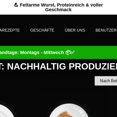
💪 Fettarme Wurst, Proteinreich & voller
Geschmack
AREZEPTE
GESCHÄFTE
ÜBER UNS
BENUTZE
andtage: Montags - Mittwoch 📦✅
: NACHHALTIG PRODUZIE