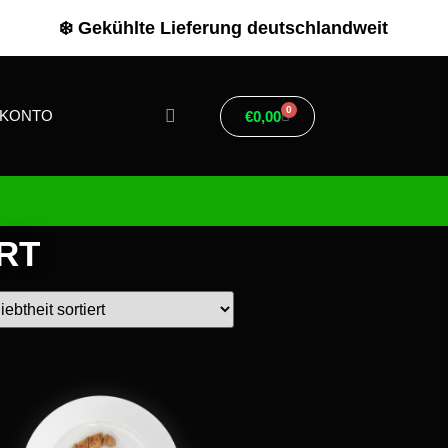
❄️ Gekühlte Lieferung deutschlandweit
0
RKONTO
€
0,00
RT