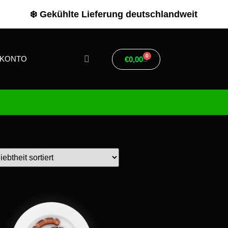
❄️ Gekühlte Lieferung deutschlandweit
0
RKONTO
€
0,00