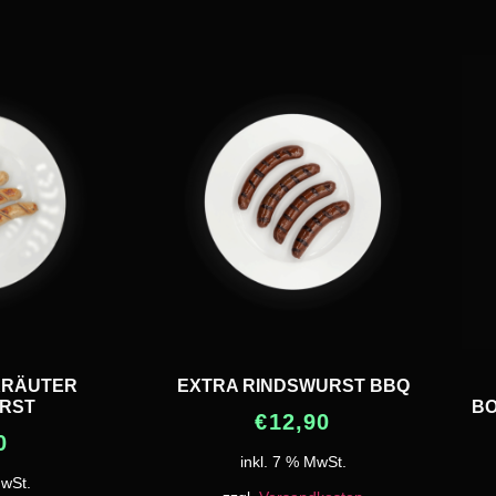
KRÄUTER
EXTRA RINDSWURST BBQ
RST
BO
€
12,90
0
inkl. 7 % MwSt.
MwSt.