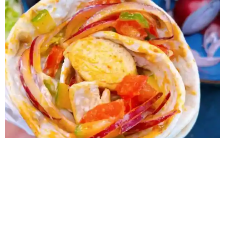
Rezept gesunder Hähnchenwurst Wrap 0 min Vorbereitung 0
min Zubereitung Schwierigkeit Share on facebook Facebook
Share on pinterest Pinterest Share on twitter >Twitter<
Zubereitung SCHRITT 1: Vorbereitung Jetzt alle Zutaten
entsprechend waschen, schälen, hacken. 💡Die nicht
benötigten Reste lassen sich perfekt zu gebackenem Fetakäse
kombinieren. 😋 Rezept folgt…Nun den Joghurt anrühren