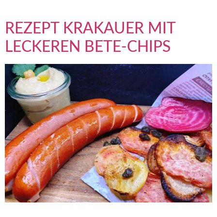
und unsere gesunde ExtraGeflügelbratwurst […]
REZEPT KRAKAUER MIT
LECKEREN BETE-CHIPS
REZEPT GESUNDE KRAKAUER MIT RINGELBETE 0 min