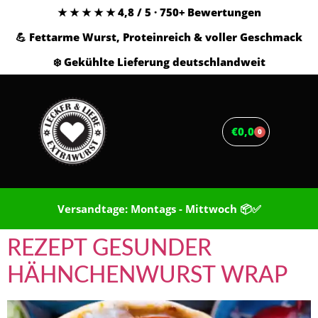
★ ★ ★ ★ ★ 4,8 / 5 · 750+ Bewertungen
💪 Fettarme Wurst, Proteinreich & voller Geschmack
❄️ Gekühlte Lieferung deutschlandweit
€
0,00
0
Versandtage: Montags - Mittwoch 📦✅
REZEPT GESUNDER
HÄHNCHENWURST WRAP