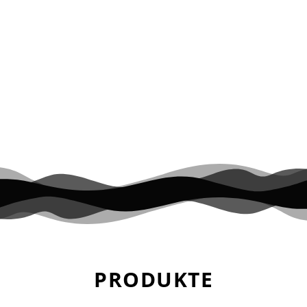
Vorbereitung 0 min Zubereitung Schwierigkeit Share on
facebook Facebook Share on pinterest Pinterest Share on
twitter >Twitter< Zubereitung SCHRITT 1: Vorbereitung und
Backen Backofen auf 180° Umluft vorheizen. Zuerst 4
frische Ringelbete schälen dünn schneiden/hobeln. Dann
zunächst mit einer Marinade aus1 El Zitronensaft, 2TL
Rapsöl undSalz/Pfeffer/Spritzer Süßstoffbestreichen und […]
PRODUKTE