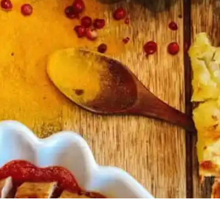
 0 min Vorbereitung 0 min Zubereitung Schwierigkeit Sha
g SCHRITT 1: Vorbereitung Am Vortag Kartoffeln mit Schale gar 