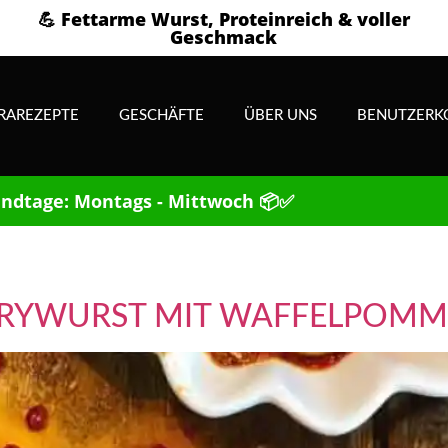
💪 Fettarme Wurst, Proteinreich & voller
Geschmack
RAREZEPTE
GESCHÄFTE
ÜBER UNS
BENUTZERK
ndtage: Montags - Mittwoch 📦✅
RRYWURST MIT WAFFELPOMM