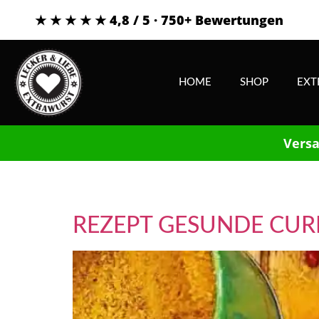
★ ★ ★ ★ ★ 4,8 / 5 · 750+ Bewertungen
HOME
SHOP
EXT
Versa
Schlagwort:
curry
REZEPT GESUNDE CU