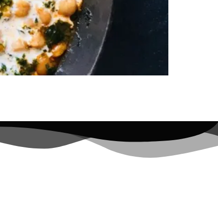
ebook Facebook Share on pinterest Pinterest
ehe und 1 rote Chili in 1 EL Rapsöl gut