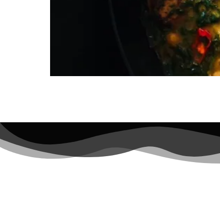
Rezept Kichererbsen-Curry mit Hähnchenwurst 0 
Share on twitter >Twitter< Zubereitung SCHRITT 
anrösten. Abgespülte und trockengetupfte große 