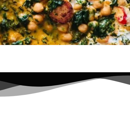
min Vorbereitung 0 min Zubereitung Schwierigkeit Share on fac
1: Vorbereitung und anbraten Zu Beginn 1 Zwiebel, 1 Knoblauchz
Dose Kichererbsen (750g) zugeben und rühren. […]