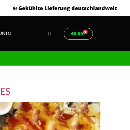
❄️ Gekühlte Lieferung deutschlandweit
0
€
0,00
ONTO
ES