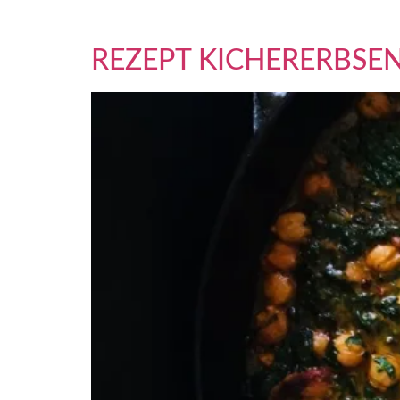
Nacht im Kühlschrank verstauen. SCHRITT 2: Zube
REZEPT KICHERERBSE