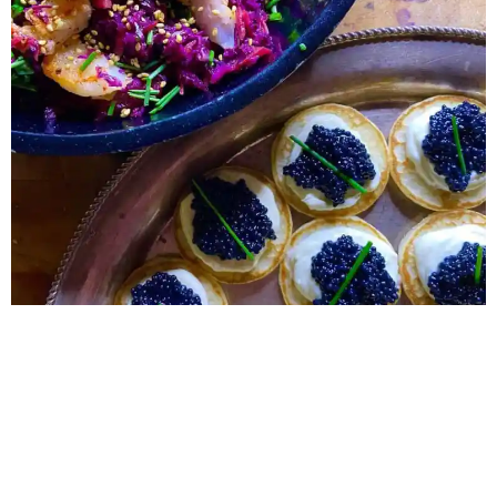
Rezept Sesam Rotkohl-Salat 0 min Vorbereitung 0 min
Zubereitung Schwierigkeit Facebook Pinterest >Twitter<
Kurz vorab! 🎊⭐️🎊Happy healthy 🎊⭐️🎊2022🎊⭐️🎊 und ein
gutes, glückliches und gesundes neues Jahr. Unser
Lecker&Liebe Team freut sich wie Bolle auf dieses Jahr, mit
neuen 🎁 köstlichen ExtraWurstProdukten. Seid gespannt –
es wird super 🤩.Und es wird bunt – denn bunt ist […]