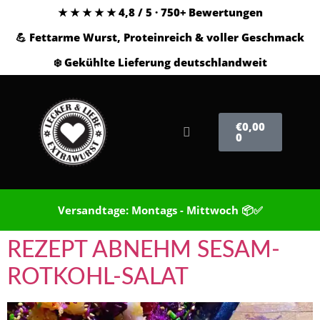
★ ★ ★ ★ ★ 4,8 / 5 · 750+ Bewertungen
💪 Fettarme Wurst, Proteinreich & voller Geschmack
❄️ Gekühlte Lieferung deutschlandweit
€
0,00
0
Versandtage: Montags - Mittwoch 📦✅
REZEPT ABNEHM SESAM-
ROTKOHL-SALAT