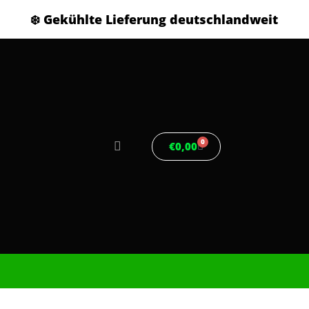
❄️ Gekühlte Lieferung deutschlandweit
0
€
0,00