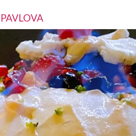
a
 PAVLOVA