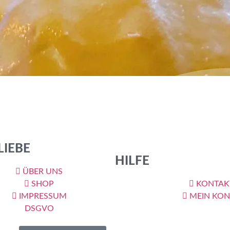
vlova Ofen auf 100° Umluft vorheizen.6 sorgfältig getrennte E
cker – Xucker Light (Erythrit) mit Pürierstab pulverisieren – ei
stärkeeinrühren. Bitte 😋 probieren: wenn nicht süß genug, noch
LIEBE
HILFE
ÜBER UNS
SHOP
KONTAK
IMPRESSUM
MEIN KO
DSGVO