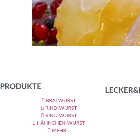
Rezept Flammbierte Pavlova RezeptFlambierte Pa
Handrührgerät aufschlagen und langsam90g PuderXu
Bindobin oder Johannisbrotkernmehl1 El Kartoffel
wie […]
PRODUKTE
LECKER&
BRATWURST
RIND-WURST
RING-WURST
HÄHNCHEN-WURST
MEHR...