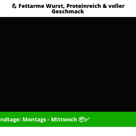
💪 Fettarme Wurst, Proteinreich & voller
Geschmack
ndtage: Montags - Mittwoch 📦✅