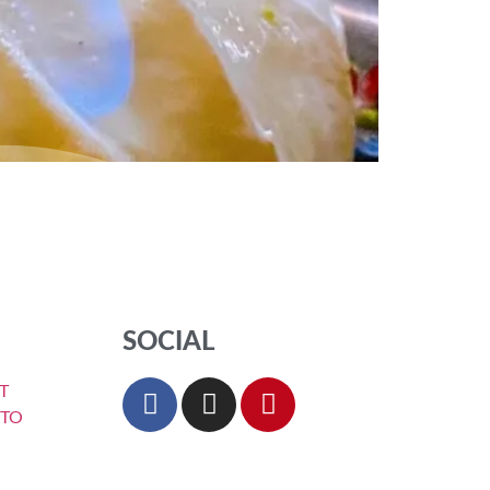
iweiße in Zimmertemperatur mit dem
nrieseln lassen.1 Tl Zitronensäure einrühren1 Tl
 Flüssigsüsse ergänzen. Jetzt die Baisermasse,
SOCIAL
T
NTO