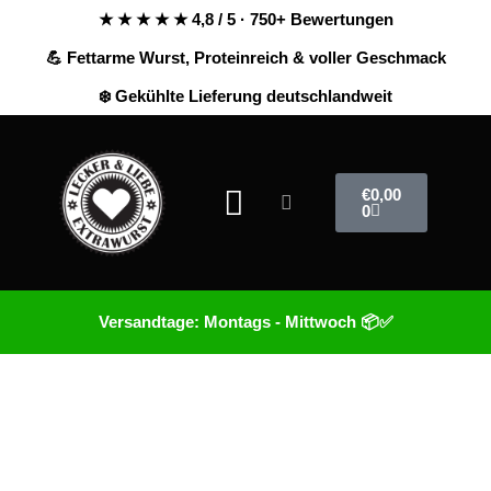
★ ★ ★ ★ ★ 4,8 / 5 · 750+ Bewertungen
💪 Fettarme Wurst, Proteinreich & voller Geschmack
❄️ Gekühlte Lieferung deutschlandweit
€
0,00
0
Versandtage: Montags - Mittwoch 📦✅
Schlagwort:
pavlova
rezept