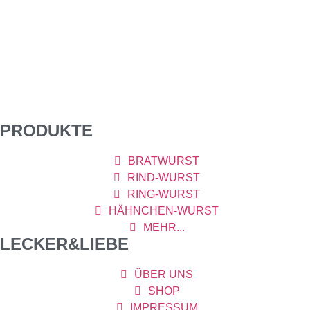
Eiweiße in Zimmertemperatur mit dem Handrührgerät
aufschlagen und langsam90g PuderXucker – Xucker Light
(Erythrit) mit Pürierstab pulverisieren – einrieseln lassen.1 Tl
Zitronensäure einrühren1 Tl Bindobin oder
Johannisbrotkernmehl1 El Kartoffelstärkeeinrühren. Bitte 😋
probieren: wenn nicht süß genug, noch Flüssigsüsse
ergänzen. Jetzt die Baisermasse, wie […]
PRODUKTE
BRATWURST
RIND-WURST
RING-WURST
HÄHNCHEN-WURST
MEHR...
LECKER&LIEBE
ÜBER UNS
SHOP
IMPRESSUM