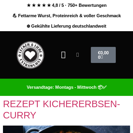
★ ★ ★ ★ ★ 4,8 / 5 · 750+ Bewertungen
💪 Fettarme Wurst, Proteinreich & voller Geschmack
❄️ Gekühlte Lieferung deutschlandweit
€
0,00
0
Versandtage: Montags - Mittwoch 📦✅
REZEPT KICHERERBSEN-
CURRY