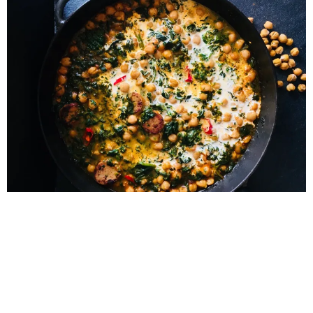
Rezept Kichererbsen-Curry mit Hähnchenwurst 0 min
Vorbereitung 0 min Zubereitung Schwierigkeit Share on
facebook Facebook Share on pinterest Pinterest Share on
twitter >Twitter< Zubereitung SCHRITT 1: Vorbereitung und
anbraten Zu Beginn 1 Zwiebel, 1 Knoblauchzehe und 1 rote
Chili in 1 EL Rapsöl gut anrösten. Abgespülte und
trockengetupfte große Dose Kichererbsen (750g) zugeben