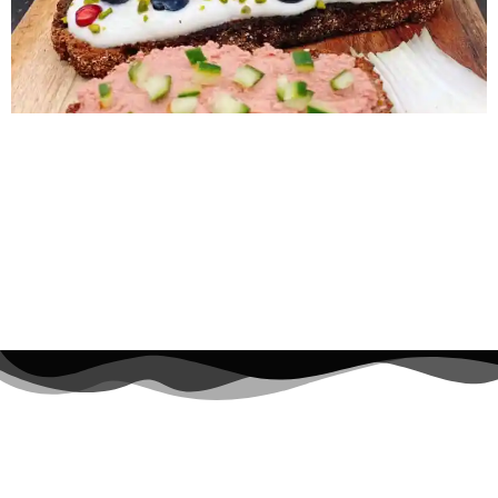
Rezept gesunde Marzipancreme 0 min Vorbereitung 0 min
Zubereitung Schwierigkeit Share on facebook Facebook
Share on pinterest Pinterest Share on twitter >Twitter<
Zubereitung SCHRITT 1: Vorbereitung Anfangs die
Kichererbsen im Sieb abspülen und dann von den Häutchen
befreien. Grob gehts durch Schütteln der Kichererbsen im
Sieb, allerdings wird die Konsistenz dadurch nicht besser. Ich
„plitsche“ […]