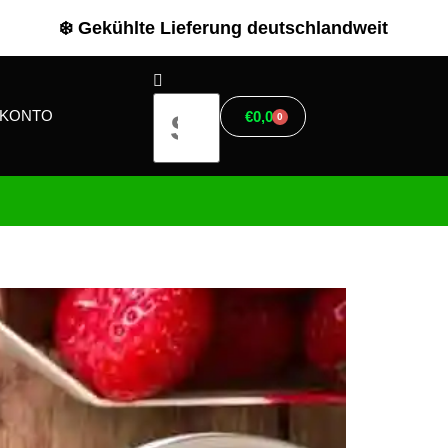
❄️ Gekühlte Lieferung deutschlandweit
RKONTO
€
0,00
0