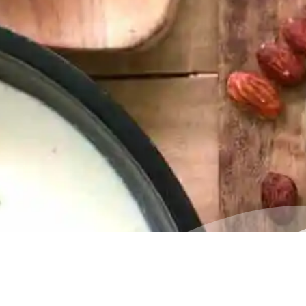
 min Vorbereitung 0 h Zubereitung Schwierigkeit Share 
ng SCHRITT 1: Vorbereitung Wichtig! Gefäße anfangs sehr grün
 sterilisieren. SCHRITT 2: Kochen Milch erhitzen (nicht koche