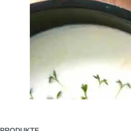
REZEPT GESUNDER SELBSTGEMACHTER JOGHURT 0
Pinterest Share on twitter >Twitter< Zubereitu
Topf auch nochmal extra ausspülen, um diesen zu
PRODUKTE