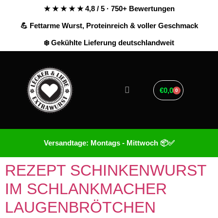
★ ★ ★ ★ ★ 4,8 / 5 · 750+ Bewertungen
💪 Fettarme Wurst, Proteinreich & voller Geschmack
❄️ Gekühlte Lieferung deutschlandweit
€
0,00
0
Versandtage: Montags - Mittwoch 📦✅
REZEPT SCHINKENWURST
IM SCHLANKMACHER
LAUGENBRÖTCHEN