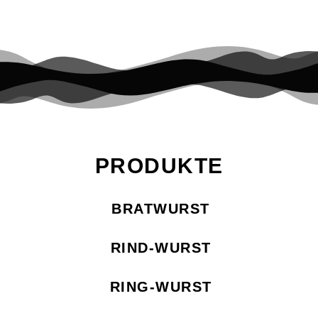
Beginn Mehl & Backpulver vermischen und Quark mit 1/2
TL Salz sehr gut miteinander verkneten, sodass ein
ebenmäßiger […]
PRODUKTE
BRATWURST
RIND-WURST
RING-WURST