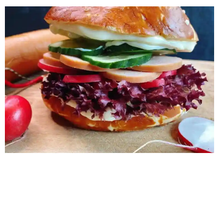
Rezept Schinkenwurst mit schlankmacher Laugenbrötchen
0 min Vorbereitung 0 min Zubereitung Schwierigkeit Share
on facebook Facebook Share on pinterest Pinterest Share
on twitter >Twitter< Zubereitung SCHRITT 1: Vorbereitung
und Teig anrühren Backofen auf 180° Umluft vorheizen. Zu