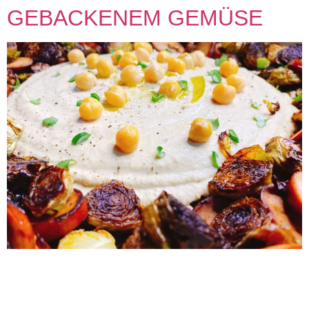
GEBACKENEM GEMÜSE
Rezept Hähnchenwurst mit gebackenem Gemüse 🍀❤️️🍀
Happy 20 21🍀❤️️🍀 Gesund & glücklich, Wohlfühlen im
eigenen Körper, das ist auch unser Ziel des Jahres.