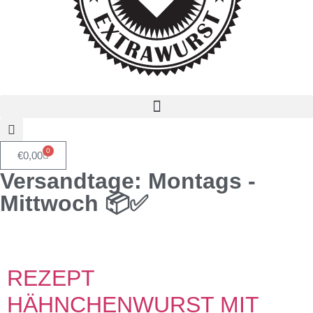
0
€
0,00
Versandtage: Montags -
Mittwoch 📦✅
Schlagwort:
bock
REZEPT
HÄHNCHENWURST MIT