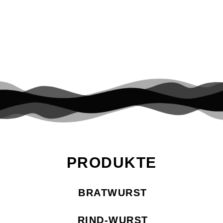
Genussvoll Abnehmen, mit neuen Ideen und Rezepten. Wir
backen Rosenkohl im Ofen – das karamellisiert und holt die
ganzen Aromen aus dem Kohl heraus. Das Ergebnis ist
nussig, kross mit einer leichten Süße. […]
PRODUKTE
BRATWURST
RIND-WURST