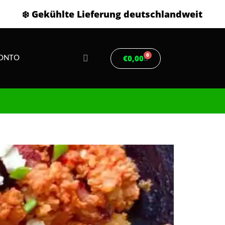
❄️ Gekühlte Lieferung deutschlandweit
0
€
0,00
ONTO