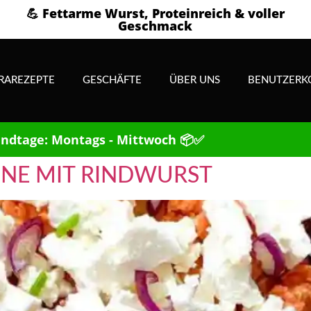
💪 Fettarme Wurst, Proteinreich & voller
Geschmack
RAREZEPTE
GESCHÄFTE
ÜBER UNS
BENUTZERK
ndtage: Montags - Mittwoch 📦✅
NNE MIT RINDWURST