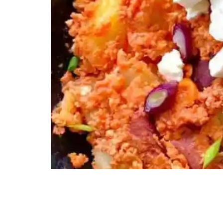
Rezept Rindwurst Proteinpfanne 0 min Vorbereitu
>Twitter< Zubereitung SCHRITT 1: Vorbereitung u
anbraten. Aus der Pfanne nehmen und ExtraRindw