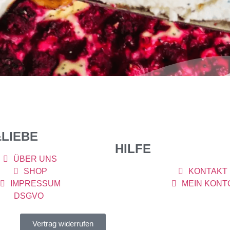
Gute-Laune HimbeerMohnKuchen ALSO GUT DANN WOLLEN WIR 
 EL Blaumohn, Süssstoff (ich nehme flüssigen ca 20 Spritzer),
 ungesüsst) drauf und 40 Minuten bei 180° Umluft backen. 
LIEBE
HILFE
ÜBER UNS
SHOP
KONTAKT
IMPRESSUM
MEIN KONT
DSGVO
Vertrag widerrufen