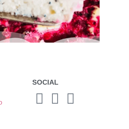
MAL: 1kg Magerquark oder Skyr, 5 Eier, 1El
 Vanillearoma: alles verrühren, UND ZUM
Viel Spaß […]
SOCIAL
O