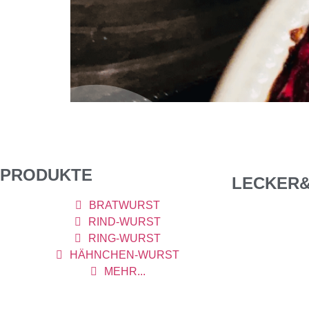
Rezept Himbeer-Mohnkuchen Hier das Rezept 
Weichweizengriess, 1 EL Vanillepuddingpulver, 2
VERFEINERN…400g Beeren (ich nehme TK-Beeren
PRODUKTE
LECKER&
BRATWURST
RIND-WURST
RING-WURST
HÄHNCHEN-WURST
MEHR...