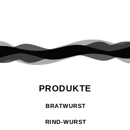
rühren, rühren, bis eine homogene Masse entsteht. 300g
Babyspinat (Beutel, verzehrfertig) mit 1 Gehackten Zwiebel
und eine gehackte Knoblauchzehe in 1 TL Öl andünsten. […]
PRODUKTE
BRATWURST
RIND-WURST