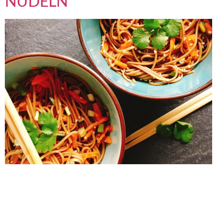
NUDELN
Rezept schnelle-Asia-Nudeln REZEPT SCHNELLE ASIA-
NUDELN 250g Magerquark (gut abtropfen lassen) cremig
rühren. 1 Ei (L) 1 El Haferkleie 1EL Parmesan oder Pecorino 1
El Dinkelmehl Muskatnuss frisch gerieben, Salz, zugeben und