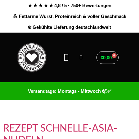
★ ★ ★ ★ ★ 4,8 / 5 · 750+ Bewertungen
💪 Fettarme Wurst, Proteinreich & voller Geschmack
❄️ Gekühlte Lieferung deutschlandweit
0
€
0,00
Versandtage: Montags - Mittwoch 📦✅
Schlagwort:
asia
REZEPT SCHNELLE-ASIA-