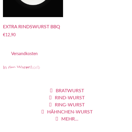
EXTRA RINDSWURST BBQ
€
12,90
inkl. 7 % MwSt.
zzgl.
Versandkosten
In den Warenkorb
PRODUKTE
BRATWURST
RIND-WURST
RING-WURST
HÄHNCHEN-WURST
MEHR...
LECKER&LIEBE