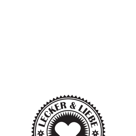
★ ★ ★ ★ ★ 4,8 / 5 · 750+
Bewertungen
💪 Fettarme Wurst,
Proteinreich & voller
Geschmack
❄️ Gekühlte Lieferung
deutschlandweit