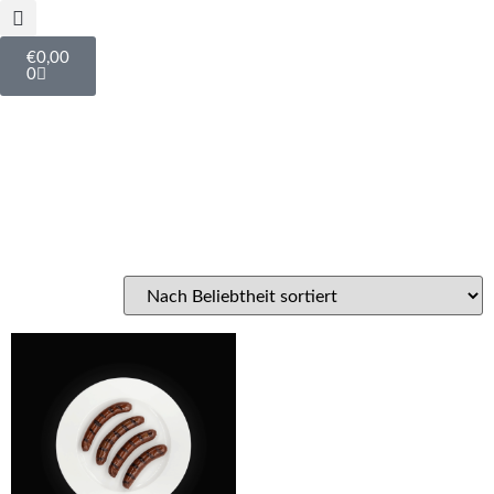
€
0,00
0
Versandtage: Montags -
Mittwoch 📦✅
Schlagwort: rindwurst nährwerte
Einzelnes Ergebnis wird angezeigt