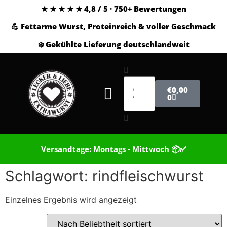
★ ★ ★ ★ ★ 4,8 / 5 · 750+ Bewertungen
💪 Fettarme Wurst, Proteinreich & voller Geschmack
❄️ Gekühlte Lieferung deutschlandweit
€
0,00
0
Versandtage: Montags - Mittwoch 📦✅
Schlagwort: rindfleischwurst
Einzelnes Ergebnis wird angezeigt