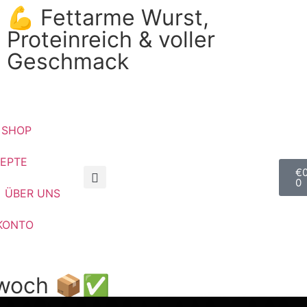
💪 Fettarme Wurst,
Proteinreich & voller
Geschmack
SHOP
EPTE
€
0
ÜBER UNS
KONTO
ttwoch 📦✅