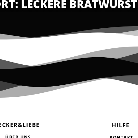
T: LECKERE BRATWURST
ECKER&LIEBE
HILFE
ÜBER UNS
KONTAKT