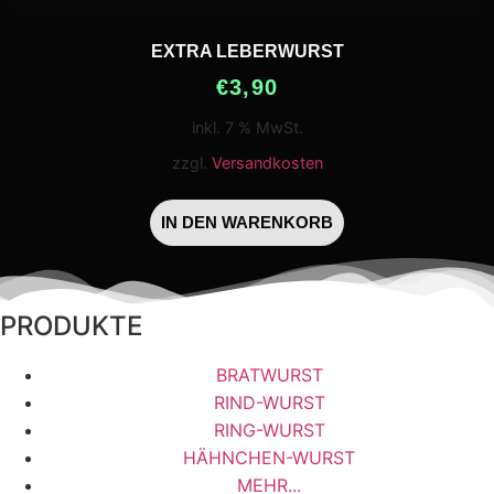
EXTRA LEBERWURST
€
3,90
inkl. 7 % MwSt.
zzgl.
Versandkosten
IN DEN WARENKORB
PRODUKTE
BRATWURST
RIND-WURST
RING-WURST
HÄHNCHEN-WURST
MEHR...