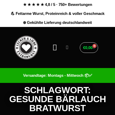
★ ★ ★ ★ ★ 4,8 / 5 · 750+ Bewertungen
💪 Fettarme Wurst, Proteinreich & voller Geschmack
❄️ Gekühlte Lieferung deutschlandweit
0
€
0,00
Versandtage: Montags - Mittwoch 📦✅
SCHLAGWORT:
GESUNDE BÄRLAUCH
BRATWURST